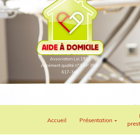
Association Loi 1901
Agrément qualité n° SAP 393-
617-345
Accueil
Présentation
pres