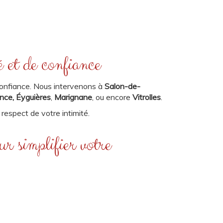
é et de confiance
e confiance. Nous intervenons à
Salon-de-
nce
, Éyguières
,
Marignane
, ou encore
Vitrolles
.
t respect de votre intimité.
r simplifier votre