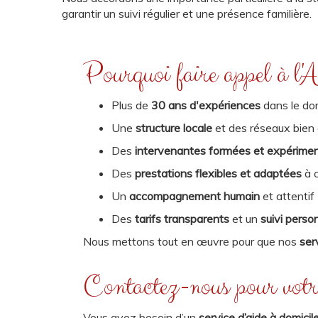
garantir un suivi régulier et une présence familière.
Pourquoi faire appel à l'
Plus de
30 ans d'expériences
dans le dom
Une
structure locale
et des réseaux bien 
Des
intervenantes formées et expérime
Des
prestations flexibles et adaptées
à c
Un
accompagnement humain
et attentif
Des
tarifs transparents
et un
suivi perso
Nous mettons tout en œuvre pour que nos
ser
Contactez-nous pour votr
Vous avez besoin d’un
service d’aide à domici