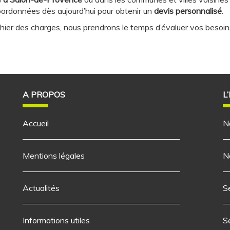
ordonnées dès aujourd’hui pour obtenir un
devis personnalisé
.
ahier des charges, nous prendrons le temps d’évaluer vos besoi
A PROPOS
L
Accueil
N
Mentions légales
N
Actualités
S
Informations utiles
S