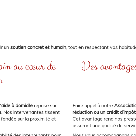
ir un
soutien concret et humain
, tout en respectant vos habitud
in au cœur de
Des avantages 
n
'
aide à domicile
repose sur
Faire appel à notre
Associati
e
. Nos intervenantes tissent
réduction ou un crédit d’impô
fondée sur la proximité et
Cet avantage rend nos presta
assurant une qualité de servi
abilité des intervenants pour
Nous vous accompagnons dan