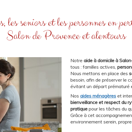
s, les seniors et les personnes en p
Salon de Provence et alentours
Notre
aide à domicile à Sal
tous : familles actives,
person
Nous mettons en place des
s
besoin, afin de préserver le c
évitant un départ prématuré
Nos
aides ménagères
et inte
bienveillance et respect du r
pratique
pour les tâches du q
Grâce à cet accompagnement 
environnement serein, propre 