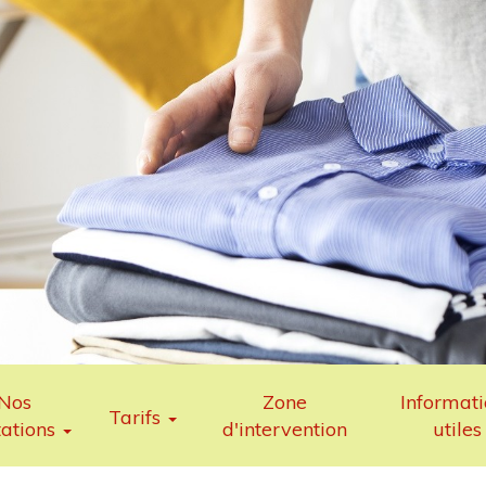
Nos
Zone
Informati
Tarifs
tations
d'intervention
utiles