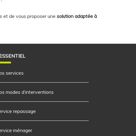
ns et de vous proposer une
solution adaptée à
’ESSENTIEL
os services
os modes d’interventions
ervice repassage
ervice ménager