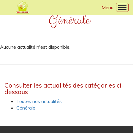
Générale
Accueil
Présentation
Aucune actualité n'est disponible.
Nos prestations
Tarifs
Zone d'intervention
Consulter les actualités des catégories ci-
dessous :
Informations utiles
Toutes nos actualités
Générale
Contact
Recrutement